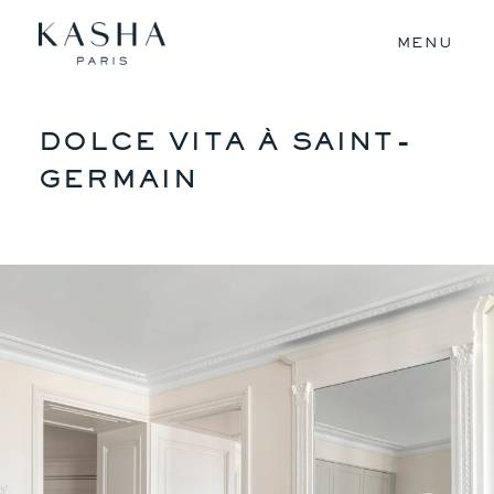
MENU
DESIGN
DOLCE VITA À SAINT-
IMMOBILIER
GERMAIN
AVANT/APRÈS
A PROPOS
ÉQUIPE
PRESSE
CONTACT
EN
FR